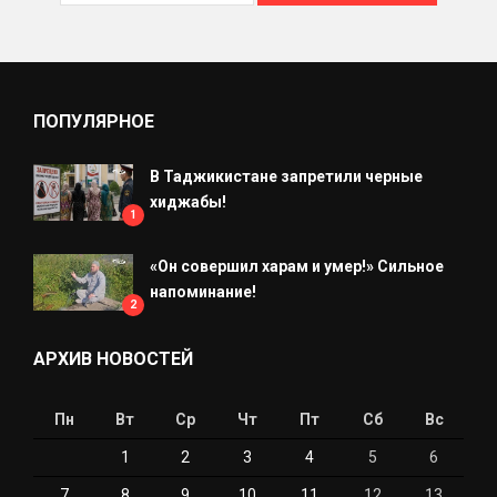
ПОПУЛЯРНОЕ
В Таджикистане запретили черные
хиджабы!
1
«Он совершил харам и умер!» Сильное
напоминание!
2
АРХИВ НОВОСТЕЙ
Пн
Вт
Ср
Чт
Пт
Сб
Вс
1
2
3
4
5
6
7
8
9
10
11
12
13