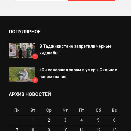
ПОПУЛЯРНОЕ
В Таджикистане запретили черные
хиджабы!
1
«Он совершил харам и умер!» Сильное
напоминание!
2
АРХИВ НОВОСТЕЙ
Пн
Вт
Ср
Чт
Пт
Сб
Вс
1
2
3
4
5
6
7
8
9
10
11
12
13