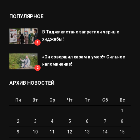
ПОПУЛЯРНОЕ
В Таджикистане запретили черные
хиджабы!
1
«Он совершил харам и умер!» Сильное
напоминание!
2
АРХИВ НОВОСТЕЙ
Пн
Вт
Ср
Чт
Пт
Сб
Вс
1
2
3
4
5
6
7
8
9
10
11
12
13
14
15