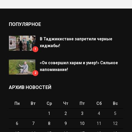
ПОПУЛЯРНОЕ
В Таджикистане запретили черные
хиджабы!
1
«Он совершил харам и умер!» Сильное
напоминание!
2
АРХИВ НОВОСТЕЙ
Пн
Вт
Ср
Чт
Пт
Сб
Вс
1
2
3
4
5
6
7
8
9
10
11
12