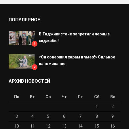
ПОПУЛЯРНОЕ
В Таджикистане запретили черные
хиджабы!
1
«Он совершил харам и умер!» Сильное
напоминание!
2
АРХИВ НОВОСТЕЙ
Пн
Вт
Ср
Чт
Пт
Сб
Вс
1
2
3
4
5
6
7
8
9
10
11
12
13
14
15
16