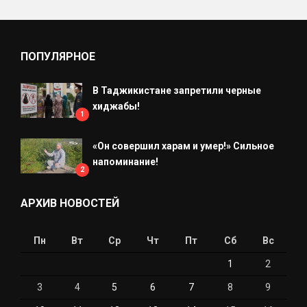
ПОПУЛЯРНОЕ
В Таджикистане запретили черные
хиджабы!
1
«Он совершил харам и умер!» Сильное
напоминание!
2
АРХИВ НОВОСТЕЙ
Пн
Вт
Ср
Чт
Пт
Сб
Вс
1
2
3
4
5
6
7
8
9