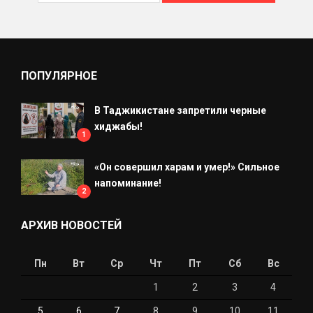
ПОПУЛЯРНОЕ
В Таджикистане запретили черные
хиджабы!
1
«Он совершил харам и умер!» Сильное
напоминание!
2
АРХИВ НОВОСТЕЙ
Пн
Вт
Ср
Чт
Пт
Сб
Вс
1
2
3
4
5
6
7
8
9
10
11