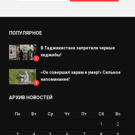
ПОПУЛЯРНОЕ
В Таджикистане запретили черные
хиджабы!
1
«Он совершил харам и умер!» Сильное
напоминание!
2
АРХИВ НОВОСТЕЙ
Пн
Вт
Ср
Чт
Пт
Сб
Вс
1
2
3
4
5
6
7
8
9