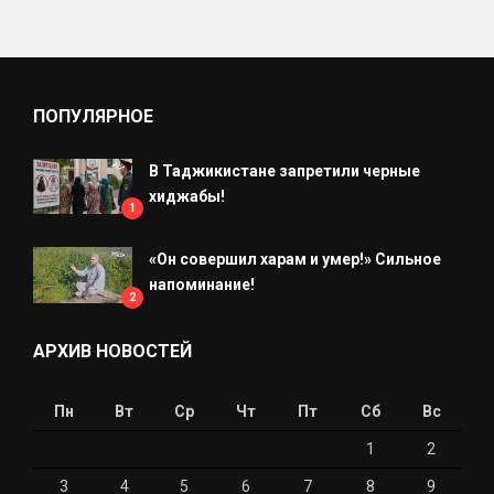
ПОПУЛЯРНОЕ
В Таджикистане запретили черные
хиджабы!
1
«Он совершил харам и умер!» Сильное
напоминание!
2
АРХИВ НОВОСТЕЙ
Пн
Вт
Ср
Чт
Пт
Сб
Вс
1
2
3
4
5
6
7
8
9