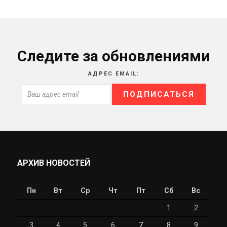
Следите за обновлениями
АДРЕС EMAIL:
АРХИВ НОВОСТЕЙ
Пн
Вт
Ср
Чт
Пт
Сб
Вс
1
2
3
4
5
6
7
8
9