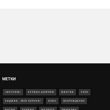
МЕТКИ
«МУСЛИМ»
КУРБАН-БАЙРАМ
МАКТАБ
УКЕК
ХИДЖАБ - МОЯ КОРОНА!
АЗАН
ВОЗРОЖДЕНИЕ
ИФТАР
КУРБАН
МЕДРЕСЕ
РАМАДАН