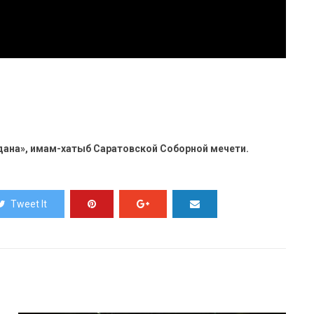
дана», имам-хатыб Саратовской Соборной мечети.
Tweet It