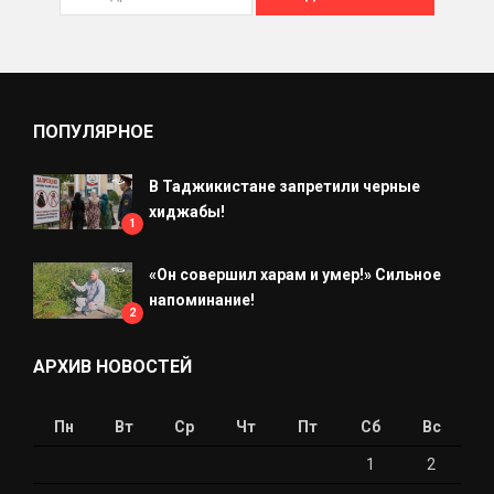
ПОПУЛЯРНОЕ
В Таджикистане запретили черные
хиджабы!
1
«Он совершил харам и умер!» Сильное
напоминание!
2
АРХИВ НОВОСТЕЙ
Пн
Вт
Ср
Чт
Пт
Сб
Вс
1
2