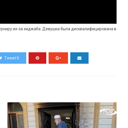
урниру из-за хиджаба. Девушка была дисквалифицирована в
Tweet It