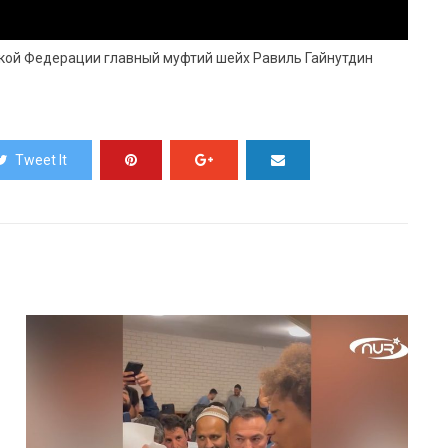
кой Федерации главный муфтий шейх Равиль Гайнутдин
Tweet It