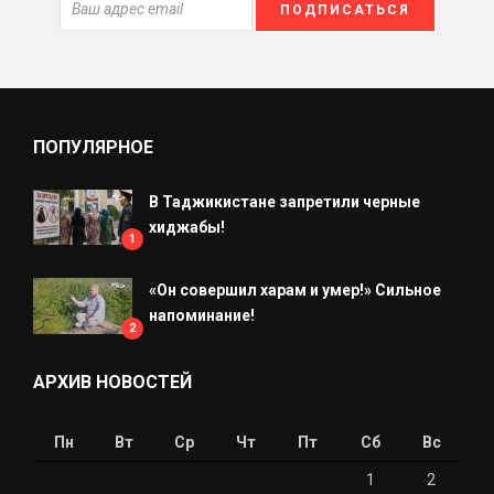
ПОПУЛЯРНОЕ
В Таджикистане запретили черные
хиджабы!
1
«Он совершил харам и умер!» Сильное
напоминание!
2
АРХИВ НОВОСТЕЙ
Пн
Вт
Ср
Чт
Пт
Сб
Вс
1
2