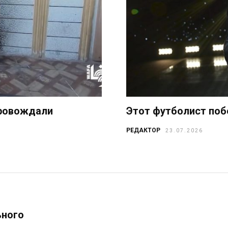
провождали
Этот футболист поб
РЕДАКТОР
23.07.2026
ьного