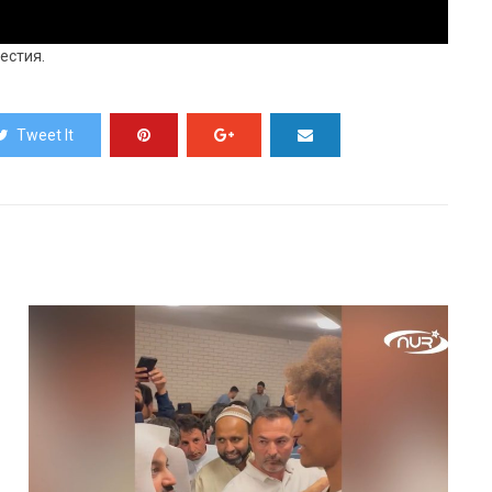
естия.
Tweet It