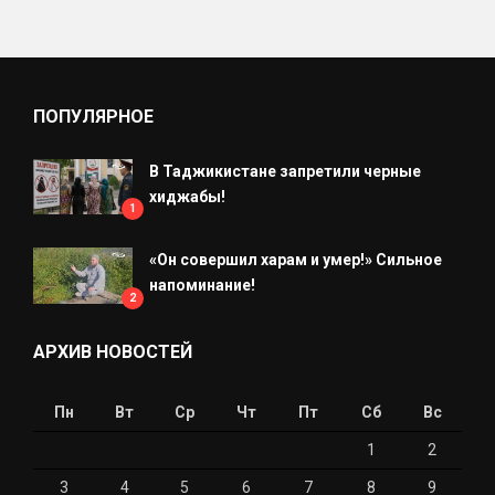
ПОПУЛЯРНОЕ
В Таджикистане запретили черные
хиджабы!
1
«Он совершил харам и умер!» Сильное
напоминание!
2
АРХИВ НОВОСТЕЙ
Пн
Вт
Ср
Чт
Пт
Сб
Вс
1
2
3
4
5
6
7
8
9