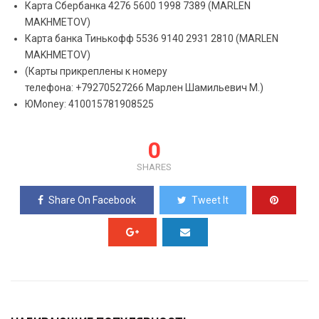
Карта Сбербанка
4276 5600 1998 7389
(MARLEN
MAKHMETOV)
Карта банка Тинькофф
5536 9140 2931 2810
(MARLEN
MAKHMETOV)
(Карты прикреплены к номеру
телефона:
+79270527266
Марлен Шамильевич М.)
ЮMoney:
410015781908525
0
SHARES
Share On Facebook
Tweet It